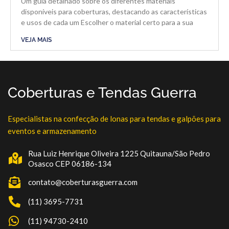
Um guia detalhado sobre os diferentes materiais
disponíveis para coberturas, destacando as características
e usos de cada um Escolher o material certo para a sua
VEJA MAIS
Coberturas e Tendas Guerra
Especialistas na confecção de lonas para tendas e galpões para
eventos e armazenamento
Rua Luiz Henrique Oliveira 1225 Quitauna/São Pedro
Osasco CEP 06186-134
contato@coberturasguerra.com
(11) 3695-7731
(11) 94730-2410