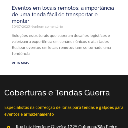
Eventos em locais remotos: a importância
de uma tenda fácil de transportar e
montar
30/07/2025
Nenhum comentário
Soluções estruturais que superam desafios logísticos e
valorizam a experiência em cenários únicos e afastados
Realizar eventos em locais remotos tem se tornado uma
tendência
VEJA MAIS
Coberturas e Tendas Guerra
Especialistas na confecção de lonas para tendas e galpões para
eventos e armazenamento
Rua Luiz Henrique Oliveira 1225 Quitauna/São Pedro